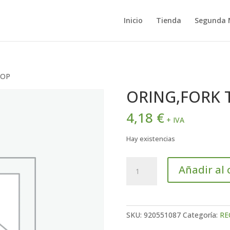
Inicio
Tienda
Segunda
TOP
ORING,FORK 
4,18
€
+ IVA
Hay existencias
ORING,FORK
Añadir al 
TOP
cantidad
SKU:
920551087
Categoría:
RE