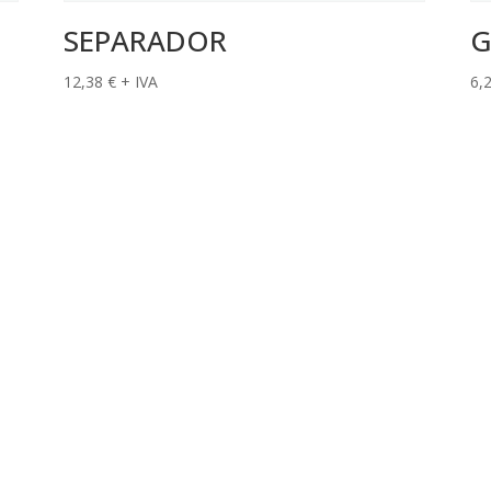
SEPARADOR
G
12,38
€
+ IVA
6,