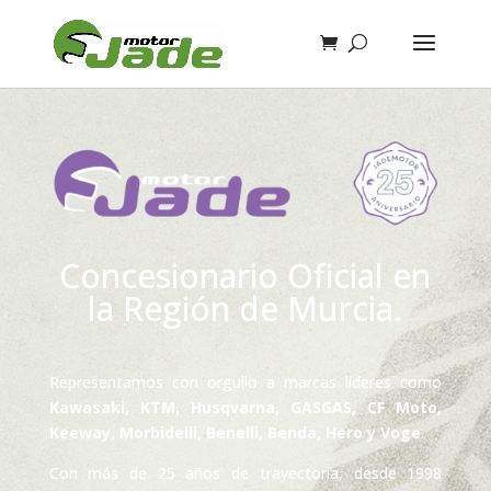
Concesionario Oficial en
la Región de Murcia.
Representamos con orgullo a marcas líderes como
Kawasaki, KTM, Husqvarna, GASGAS, CF Moto,
Keeway, Morbidelli, Benelli, Benda, Hero y Voge
.
Con más de 25 años de trayectoria, desde 1998