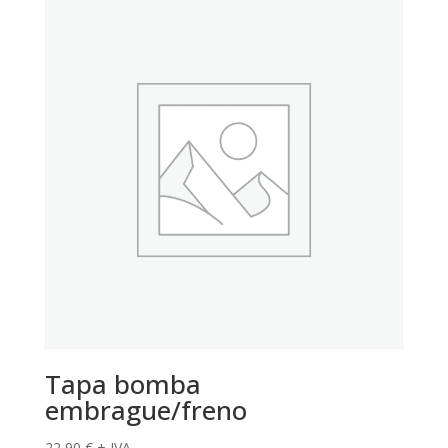
Tapa bomba
embrague/freno
22,90
€
+ IVA