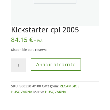
Kickstarter cpl 2005
84,15
€
+ IVA
Disponible para reserva
Kickstarter
Añadir al carrito
cpl
2005
cantidad
SKU:
80033070100
Categoría:
RECAMBIOS
HUSQVARNA
Marca:
HUSQVARNA