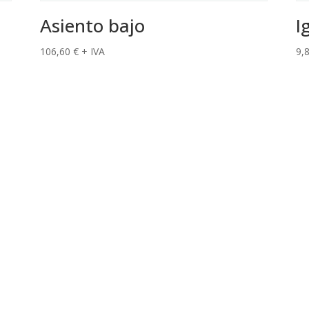
Asiento bajo
I
106,60
€
+ IVA
9,