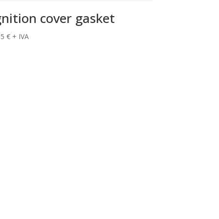
gnition cover gasket
85
€
+ IVA