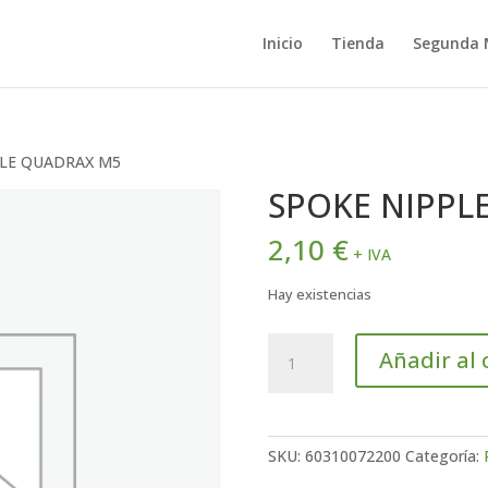
Inicio
Tienda
Segunda
PLE QUADRAX M5
SPOKE NIPPL
2,10
€
+ IVA
Hay existencias
SPOKE
Añadir al 
NIPPLE
QUADRAX
M5
cantidad
SKU:
60310072200
Categoría: