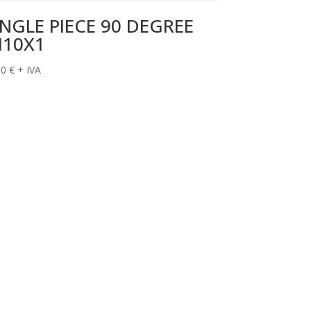
NGLE PIECE 90 DEGREE
10X1
90
€
+ IVA