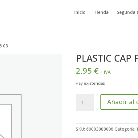
Inicio
Tienda
Segunda
6 03
PLASTIC CAP 
2,95
€
+ IVA
Hay existencias
PLASTIC
Añadir al 
CAP
FOR
M6
03
SKU:
60003088000
Categoría:
cantidad