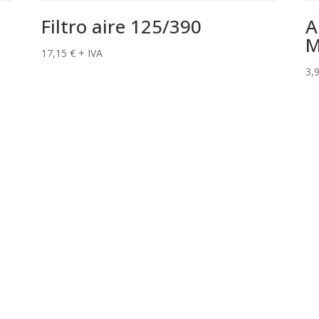
Filtro aire 125/390
A
M
17,15
€
+ IVA
3,