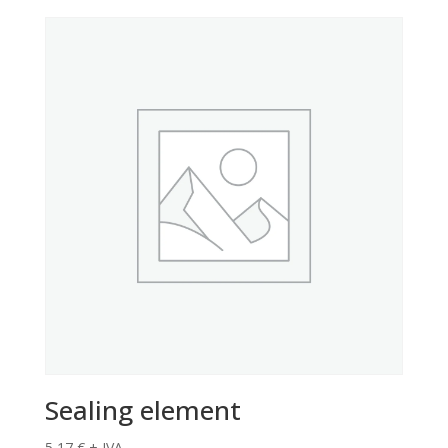
Sealing element
5,17
€
+ IVA