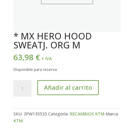
* MX HERO HOOD
SWEATJ. ORG M
63,98
€
+ IVA
Disponible para reserva
*
Añadir al carrito
MX
HERO
HOOD
SWEATJ.
SKU:
3PW135533
Categoría:
RECAMBIOS KTM
Marca:
ORG
KTM
M
cantidad