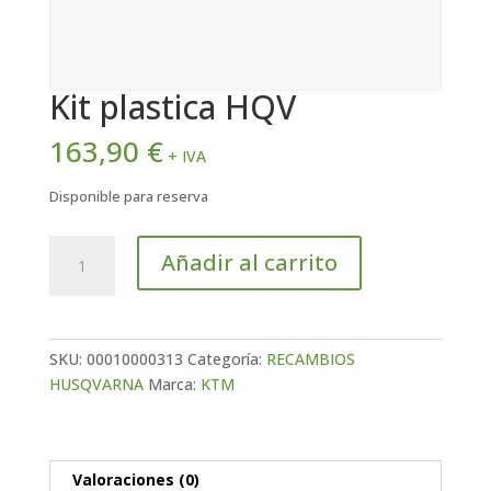
Kit plastica HQV
163,90
€
+ IVA
Disponible para reserva
Kit
Añadir al carrito
plastica
HQV
cantidad
SKU:
00010000313
Categoría:
RECAMBIOS
HUSQVARNA
Marca:
KTM
Valoraciones (0)