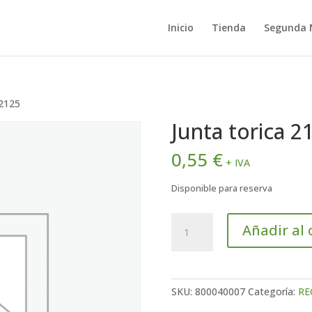
Inicio
Tienda
Segunda
 2125
Junta torica 2
0,55
€
+ IVA
Disponible para reserva
Junta
Añadir al 
torica
2125
cantidad
SKU:
800040007
Categoría:
RE