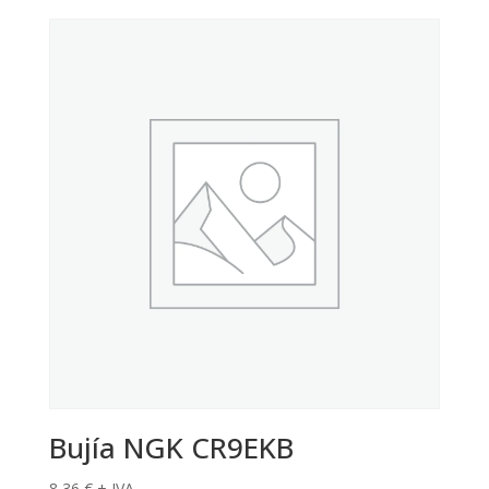
Bujía NGK CR9EKB
8,36
€
+ IVA