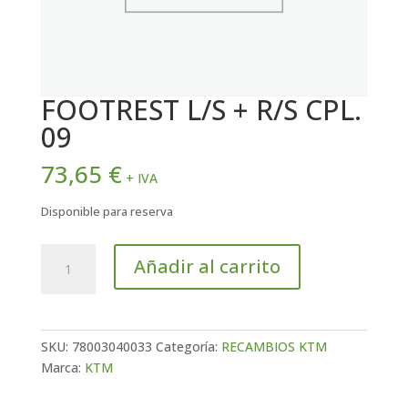
FOOTREST L/S + R/S CPL.
09
73,65
€
+ IVA
Disponible para reserva
FOOTREST
Añadir al carrito
L/S
+
R/S
CPL.
SKU:
78003040033
Categoría:
RECAMBIOS KTM
09
Marca:
KTM
cantidad