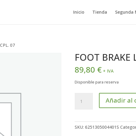
Inicio
Tienda
Segunda
CPL. 07
FOOT BRAKE L
89,80
€
+ IVA
Disponible para reserva
FOOT
Añadir al 
BRAKE
LEVER
CPL.
07
SKU:
6251305004401S
Categor
cantidad