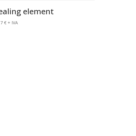
ealing element
17
€
+ IVA