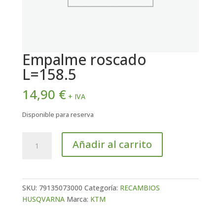
Empalme roscado
L=158.5
14,90
€
+ IVA
Disponible para reserva
Empalme
Añadir al carrito
roscado
L=158.5
cantidad
SKU:
79135073000
Categoría:
RECAMBIOS
HUSQVARNA
Marca:
KTM