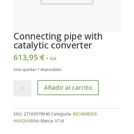
Connecting pipe with
catalytic converter
613,95
€
+ IVA
Solo quedan 1 disponibles
Connecting
Añadir al carrito
pipe
with
catalytic
converter
SKU:
27105979040
Categoría:
RECAMBIOS
cantidad
HUSQVARNA
Marca:
KTM