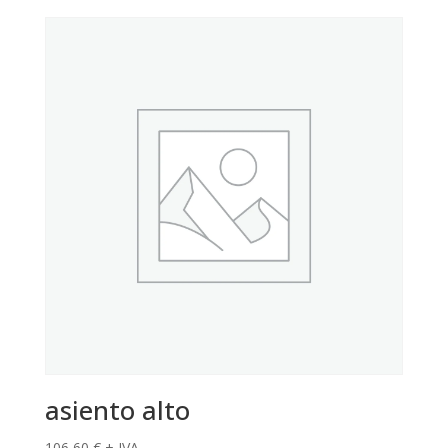
asiento alto
106,60
€
+ IVA