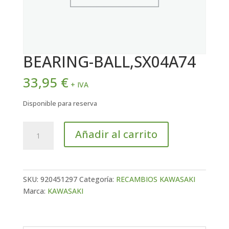
BEARING-BALL,SX04A74
33,95
€
+ IVA
Disponible para reserva
BEARING-
Añadir al carrito
BALL,SX04A74
cantidad
SKU:
920451297
Categoría:
RECAMBIOS KAWASAKI
Marca:
KAWASAKI