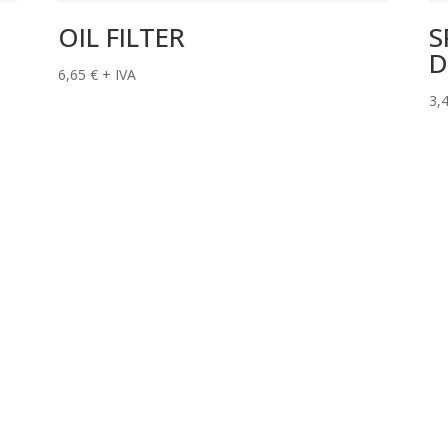
OIL FILTER
S
D
6,65
€
+ IVA
3,