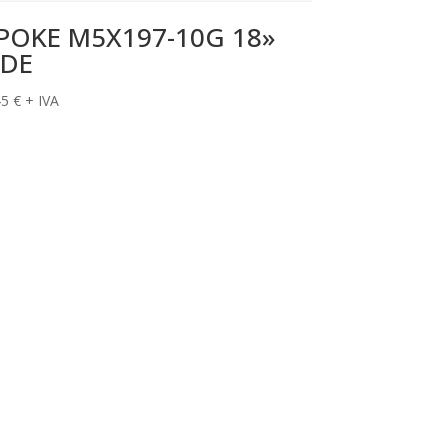
POKE M5X197-10G 18»
DE
45
€
+ IVA