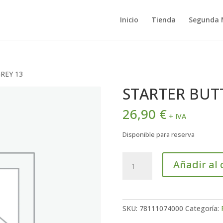
Inicio
Tienda
Segunda
REY 13
STARTER BUT
26,90
€
+ IVA
Disponible para reserva
STARTER
Añadir al 
BUTTON
GREY
13
cantidad
SKU:
78111074000
Categoría: