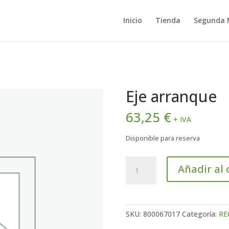
Inicio
Tienda
Segunda
Eje arranque
63,25
€
+ IVA
Disponible para reserva
Eje
Añadir al 
arranque
cantidad
SKU:
800067017
Categoría:
RE