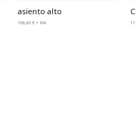
asiento alto
C
106,60
€
+ IVA
11