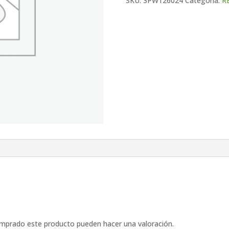
SKU:
3PW126024
Categoría:
R
cantidad
omprado este producto pueden hacer una valoración.