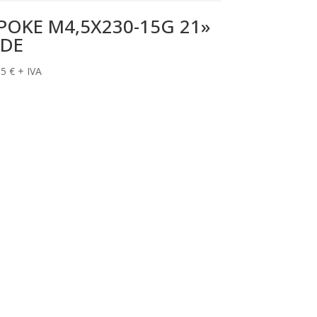
POKE M4,5X230-15G 21»
DE
15
€
+ IVA