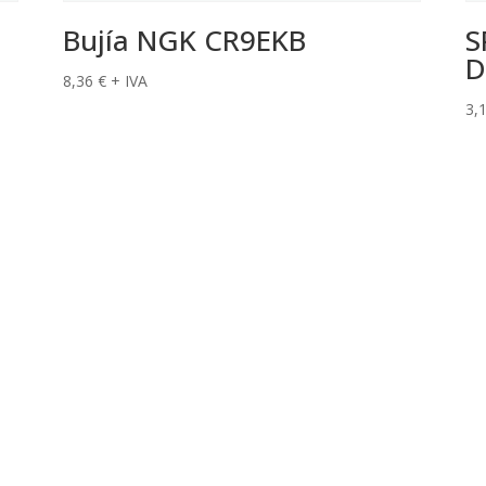
Bujía NGK CR9EKB
S
D
8,36
€
+ IVA
3,