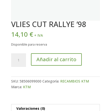
VLIES CUT RALLYE ’98
14,10
€
+ IVA
Disponible para reserva
VLIES
Añadir al carrito
CUT
RALLYE
'98
cantidad
SKU:
58506099000
Categoría:
RECAMBIOS KTM
Marca:
KTM
Valoraciones (0)