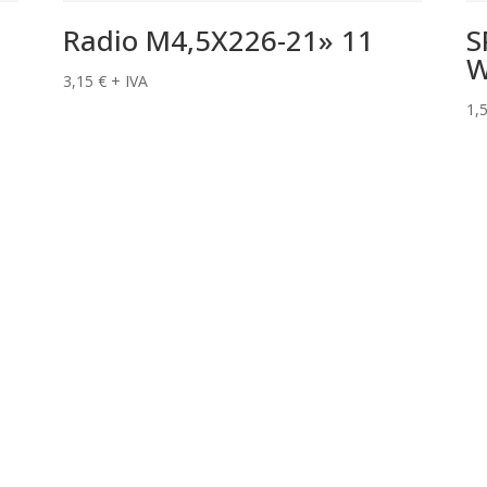
Radio M4,5X226-21» 11
S
W
3,15
€
+ IVA
1,