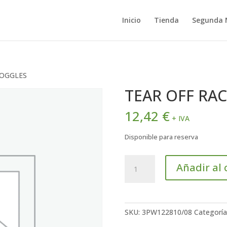
Inicio
Tienda
Segunda
GOGGLES
TEAR OFF RA
12,42
€
+ IVA
Disponible para reserva
TEAR
Añadir al 
OFF
RACING
GOGGLES
cantidad
SKU:
3PW122810/08
Categoría