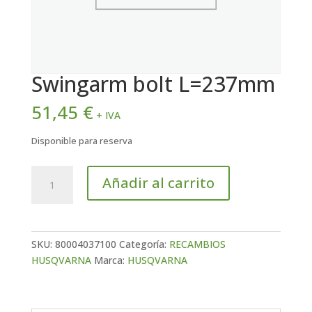
Swingarm bolt L=237mm
51,45
€
+ IVA
Disponible para reserva
Swingarm
Añadir al carrito
bolt
L=237mm
cantidad
SKU:
80004037100
Categoría:
RECAMBIOS
HUSQVARNA
Marca:
HUSQVARNA