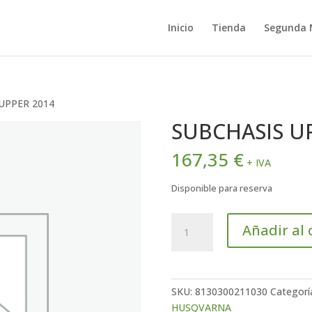
Inicio
Tienda
Segunda
UPPER 2014
SUBCHASIS U
167,35
€
+ IVA
Disponible para reserva
SUBCHASIS
Añadir al 
UPPER
2014
cantidad
SKU:
8130300211030
Categorí
HUSQVARNA