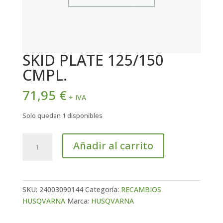
SKID PLATE 125/150
CMPL.
71,95
€
+ IVA
Solo quedan 1 disponibles
SKID
Añadir al carrito
PLATE
125/150
CMPL.
cantidad
SKU:
24003090144
Categoría:
RECAMBIOS
HUSQVARNA
Marca:
HUSQVARNA