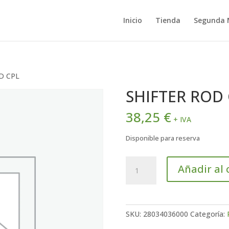
Inicio
Tienda
Segunda
D CPL
SHIFTER ROD 
38,25
€
+ IVA
Disponible para reserva
SHIFTER
Añadir al 
ROD
CPL
cantidad
SKU:
28034036000
Categoría: