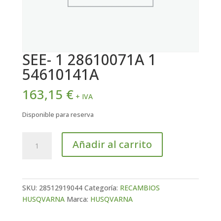
SEE- 1 28610071A 1
54610141A
163,15
€
+ IVA
Disponible para reserva
SEE-
Añadir al carrito
1
28610071A
1
54610141A
SKU:
28512919044
Categoría:
RECAMBIOS
cantidad
HUSQVARNA
Marca:
HUSQVARNA