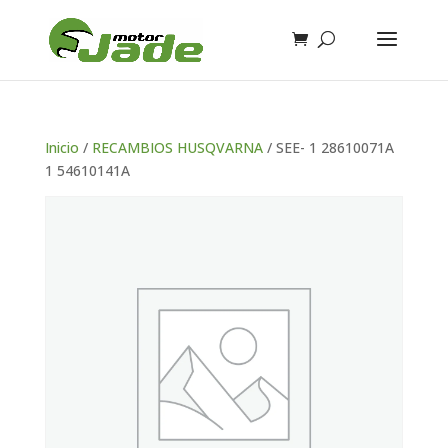
Inicio
/
RECAMBIOS HUSQVARNA
/ SEE- 1 28610071A
1 54610141A