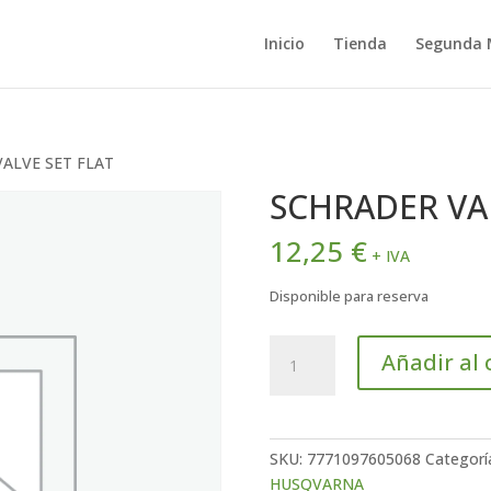
Inicio
Tienda
Segunda
VALVE SET FLAT
SCHRADER VAL
12,25
€
+ IVA
Disponible para reserva
SCHRADER
Añadir al 
VALVE
SET
FLAT
cantidad
SKU:
7771097605068
Categorí
HUSQVARNA