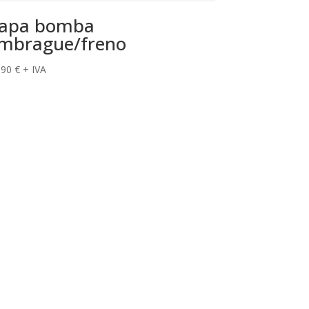
apa bomba
mbrague/freno
,90
€
+ IVA