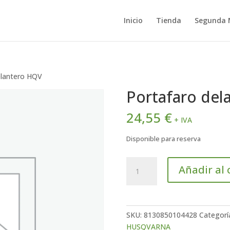
Inicio
Tienda
Segunda
elantero HQV
Portafaro del
24,55
€
+ IVA
Disponible para reserva
Portafaro
Añadir al 
delantero
HQV
cantidad
SKU:
8130850104428
Categorí
HUSQVARNA