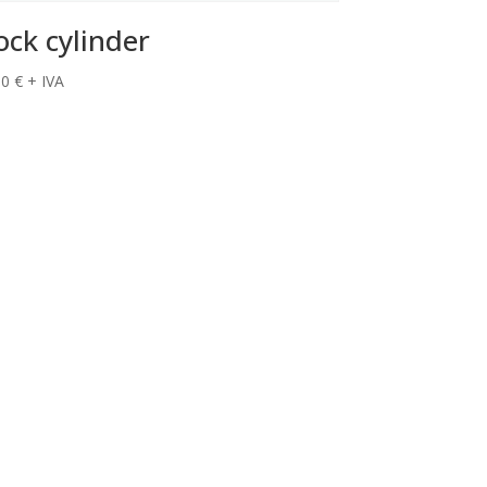
ock cylinder
50
€
+ IVA