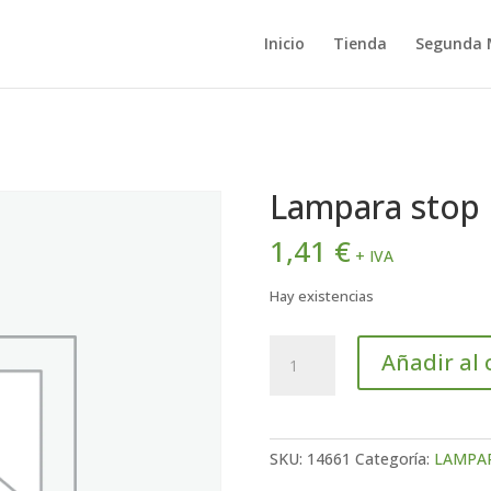
Inicio
Tienda
Segunda
Lampara stop
1,41
€
+ IVA
Hay existencias
Lampara
Añadir al 
stop
12v21/5w
cantidad
SKU:
14661
Categoría:
LAMPA