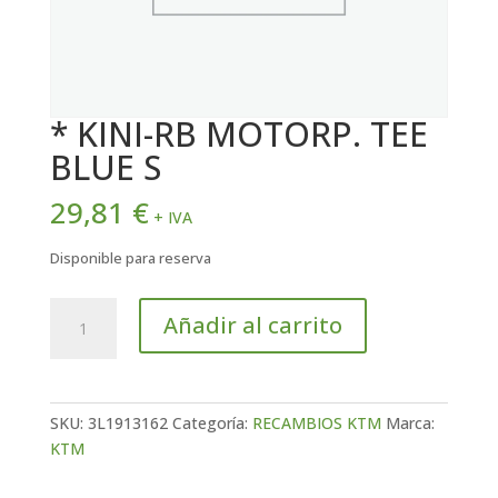
* KINI-RB MOTORP. TEE
BLUE S
29,81
€
+ IVA
Disponible para reserva
*
Añadir al carrito
KINI-
RB
MOTORP.
TEE
SKU:
3L1913162
Categoría:
RECAMBIOS KTM
Marca:
BLUE
KTM
S
cantidad