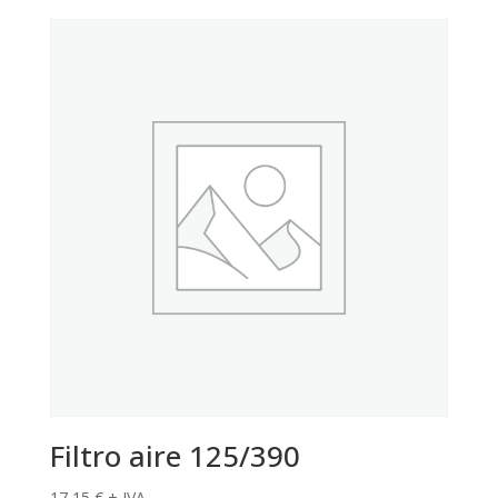
Filtro aire 125/390
17,15
€
+ IVA