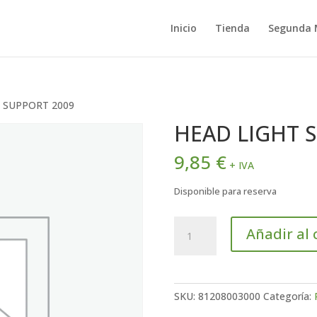
Inicio
Tienda
Segunda
T SUPPORT 2009
HEAD LIGHT 
9,85
€
+ IVA
Disponible para reserva
HEAD
Añadir al 
LIGHT
SUPPORT
2009
cantidad
SKU:
81208003000
Categoría: