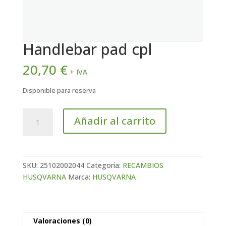
Handlebar pad cpl
20,70
€
+ IVA
Disponible para reserva
Handlebar
Añadir al carrito
pad
cpl
cantidad
SKU:
25102002044
Categoría:
RECAMBIOS
HUSQVARNA
Marca:
HUSQVARNA
Valoraciones (0)