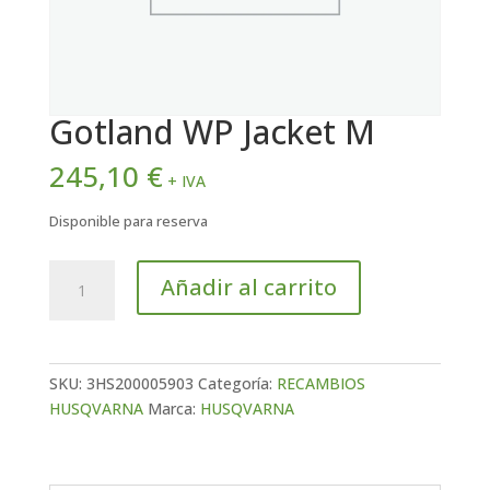
Gotland WP Jacket M
245,10
€
+ IVA
Disponible para reserva
Gotland
Añadir al carrito
WP
Jacket
M
cantidad
SKU:
3HS200005903
Categoría:
RECAMBIOS
HUSQVARNA
Marca:
HUSQVARNA