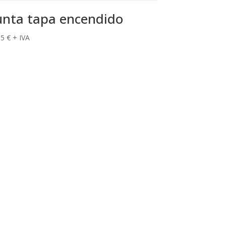
unta tapa encendido
35
€
+ IVA