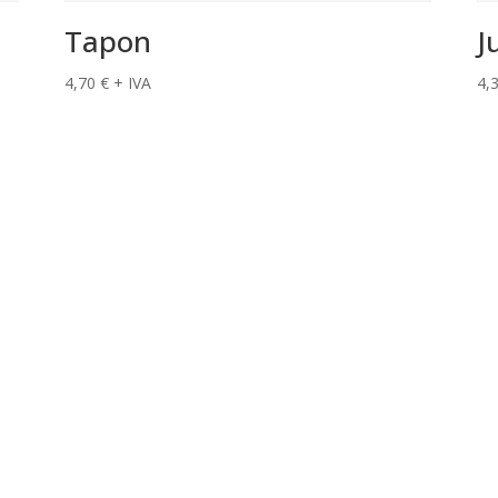
Tapon
J
4,70
€
+ IVA
4,