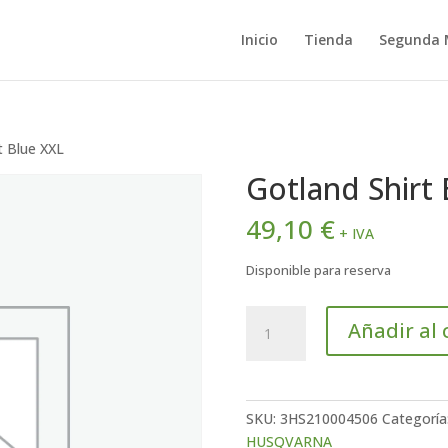
Inicio
Tienda
Segunda
t Blue XXL
Gotland Shirt
49,10
€
+ IVA
Disponible para reserva
Gotland
Añadir al 
Shirt
Blue
XXL
cantidad
SKU:
3HS210004506
Categoría
HUSQVARNA