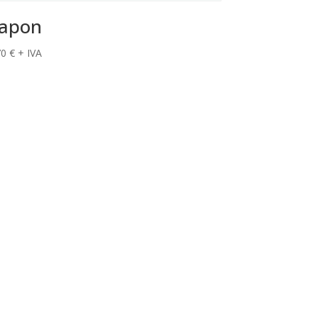
apon
70
€
+ IVA