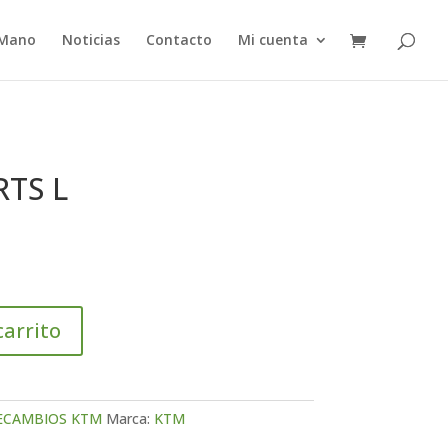
 Mano
Noticias
Contacto
Mi cuenta
RTS L
carrito
ECAMBIOS KTM
Marca:
KTM