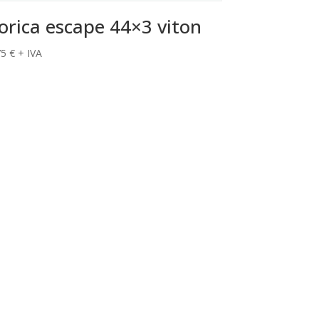
orica escape 44×3 viton
75
€
+ IVA