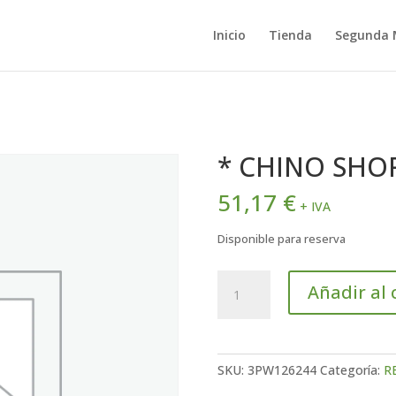
Inicio
Tienda
Segunda
* CHINO SHO
51,17
€
+ IVA
Disponible para reserva
*
Añadir al 
CHINO
SHORTS
L
cantidad
SKU:
3PW126244
Categoría:
R