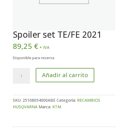
Spoiler set TE/FE 2021
89,25
€
+ IVA
Disponible para reserva
Spoiler
Añadir al carrito
set
TE/FE
2021
cantidad
SKU:
25108054000ABE
Categoría:
RECAMBIOS
HUSQVARNA
Marca:
KTM