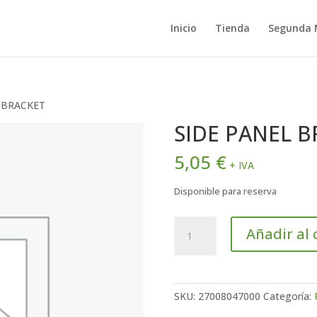
Inicio
Tienda
Segunda
L BRACKET
SIDE PANEL 
5,05
€
+ IVA
Disponible para reserva
SIDE
Añadir al 
PANEL
BRACKET
cantidad
SKU:
27008047000
Categoría: