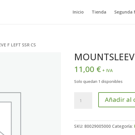
Inicio
Tienda
Segunda
E F LEFT SSR CS
MOUNTSLEEVE 
11,00
€
+ IVA
Solo quedan 1 disponibles
MOUNTSLEEVE
Añadir al 
F
LEFT
SSR
CS
SKU:
80029005000
Categoría:
cantidad