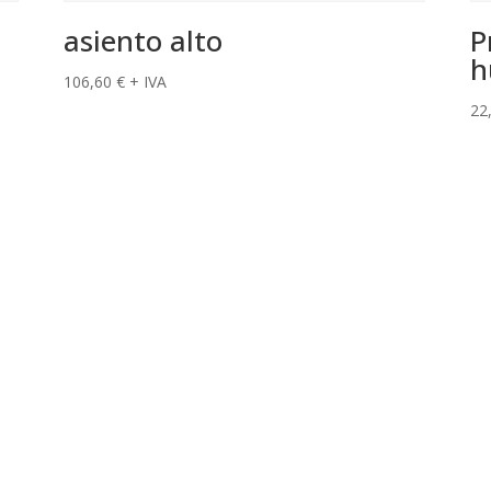
asiento alto
P
h
106,60
€
+ IVA
22