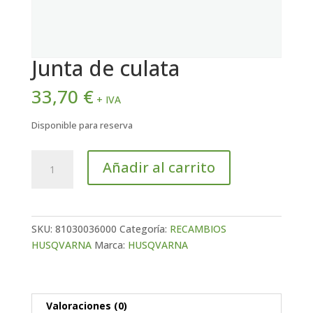
Junta de culata
33,70
€
+ IVA
Disponible para reserva
Junta
Añadir al carrito
de
culata
cantidad
SKU:
81030036000
Categoría:
RECAMBIOS
HUSQVARNA
Marca:
HUSQVARNA
Valoraciones (0)