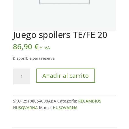
Juego spoilers TE/FE 20
86,90
€
+ IVA
Disponible para reserva
Juego
Añadir al carrito
spoilers
TE/FE
20
cantidad
SKU:
25108054000ABA
Categoría:
RECAMBIOS
HUSQVARNA
Marca:
HUSQVARNA