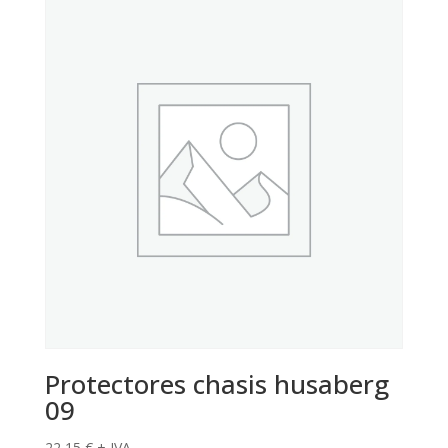
Protectores chasis husaberg
09
22,15
€
+ IVA