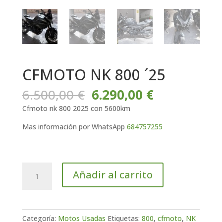
CFMOTO NK 800 ´25
El
El
6.500,00
€
6.290,00
€
precio
precio
Cfmoto nk 800 2025 con 5600km
original
actual
era:
es:
Mas información por WhatsApp
684757255
6.500,00 €.
6.290,00 €.
CFMOTO
Añadir al carrito
NK
800
´25
cantidad
Categoría:
Motos Usadas
Etiquetas:
800
,
cfmoto
,
NK