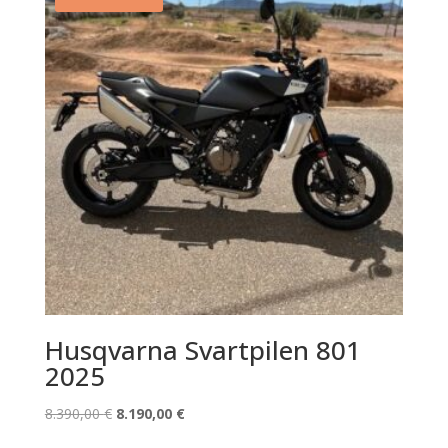
Husqvarna Svartpilen 801
2025
El
El
8.390,00
€
8.190,00
€
precio
precio