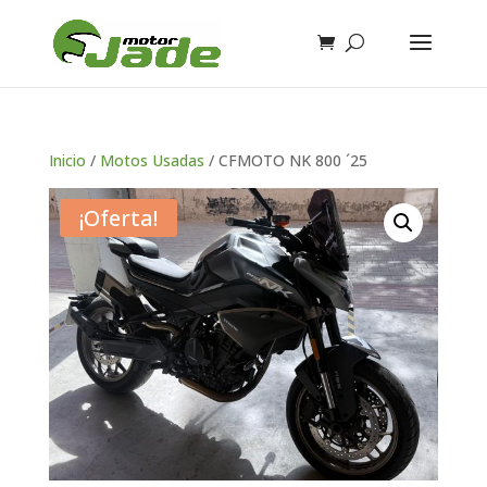
Inicio
/
Motos Usadas
/ CFMOTO NK 800 ´25
¡Oferta!