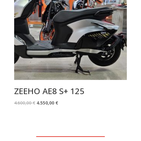
ZEEHO AE8 S+ 125
El
El
4.600,00
€
4.550,00
€
precio
precio
original
actual
era:
es:
4.600,00 €.
4.550,00 €.