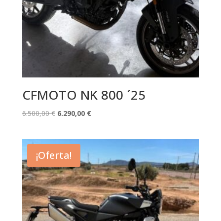
CFMOTO NK 800 ´25
El
El
6.500,00
€
6.290,00
€
precio
precio
original
actual
era:
es:
¡Oferta!
6.500,00 €.
6.290,00 €.