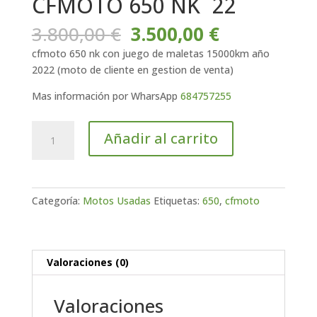
CFMOTO 650 NK ´22
El
El
3.800,00
€
3.500,00
€
precio
precio
cfmoto 650 nk con juego de maletas 15000km año
original
actual
2022 (moto de cliente en gestion de venta)
era:
es:
3.800,00 €.
3.500,00 €.
Mas información por WharsApp
684757255
CFMOTO
Añadir al carrito
650
NK
´22
cantidad
Categoría:
Motos Usadas
Etiquetas:
650
,
cfmoto
Valoraciones (0)
Valoraciones